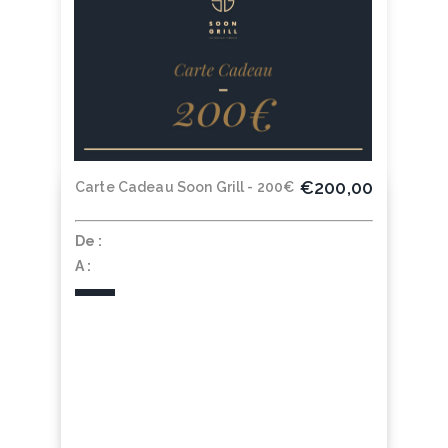
€200,00
Carte Cadeau Soon Grill - 200€
De :
A :